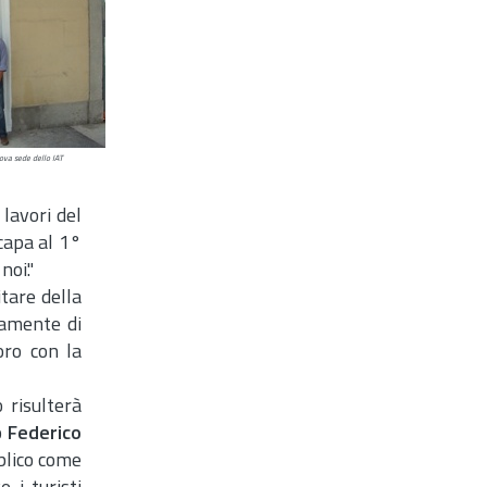
uova sede dello IAT
lavori del
capa al 1°
noi."
itare della
tamente di
oro con la
 risulterà
o
Federico
bblico come