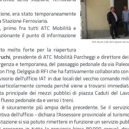
stazione, era stato temporaneamente
la Stazione Ferroviaria.
i, primo fra tutti ATC Mobilità e
nzionante il punto di informazione
Arch. Bruchi e Ass. Barli davanti alla n
to molto forte per la riapertura
ruchi
, presidente di ATC Mobilità Parcheggi e direttore dei 
mergenza e temporanea, del passaggio pedonale da via Paleo
n l'
Ing.
Delgigia di RFI che ha fattivamente collaborato con 
isorio dell'ufficio IAT in due locali del vecchio comando mil
 è particolarmente comoda perché viene a trovarsi immedia
ta principale dei mezzi pubblici di piazza Caduti del Lav
flusso pedonale da e verso i treni.
è sicuramente più ampia della precedente. Se il servizio
tiva dell'ufficio - dichiara l'Assessore provinciale al turism
 stazione si sia potuto rimettere in funzione un servizio pu