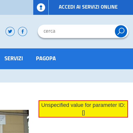
ACCEDI AI SERVIZI ONLINE
SERVIZI
PAGOPA
Unspecified value for parameter ID:
[]