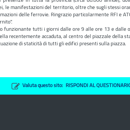
 presenze in tutta la provincia (circa 80.000 annue), dove
ei, le manifestazioni del territorio, oltre che sugli stessi orar
ormazioni delle ferrovie. Ringrazio particolarmente RFI e A
nito".
io funzionante tutti i giorni dalle ore 9 alle ore 13 e dalle 
uella recentemente accaduta, al centro del piazzale della st
zione di staticità di tutti gli edifici presenti sulla piazza.
Valuta questo sito:
RISPONDI AL QUESTIONARI