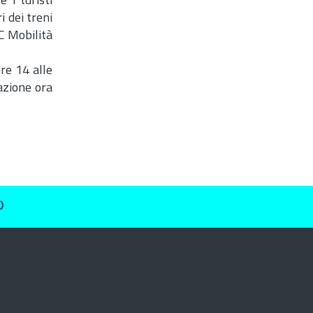
 i turisti
i dei treni
TC Mobilità
ore 14 alle
azione ora
O