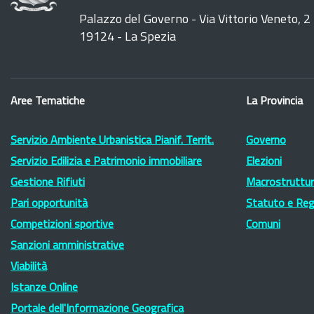
Palazzo del Governo - Via Vittorio Veneto, 2
19124 - La Spezia
Aree Tematiche
La Provincia
Servizio Ambiente Urbanistica Pianif. Territ.
Governo
Servizio Edilizia e Patrimonio immobiliare
Elezioni
Gestione Rifiuti
Macrostruttura
Pari opportunità
Statuto e Re
Competizioni sportive
Comuni
Sanzioni amministrative
Viabilità
Istanze Online
Portale dell'Informazione Geografica