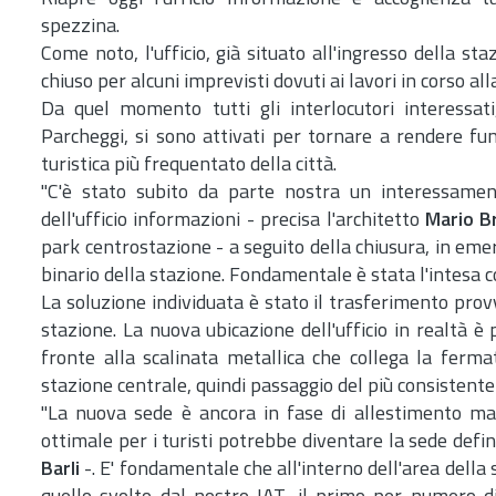
spezzina.
Come noto, l'ufficio, già situato all'ingresso della 
chiuso per alcuni imprevisti dovuti ai lavori in corso al
Da quel momento tutti gli interlocutori interessat
Parcheggi, si sono attivati per tornare a rendere fu
turistica più frequentato della città.
"C'è stato subito da parte nostra un interessamen
dell'ufficio informazioni - precisa l'architetto
Mario B
park centrostazione - a seguito della chiusura, in e
binario della stazione. Fondamentale è stata l'intesa co
La soluzione individuata è stato il trasferimento provv
stazione. La nuova ubicazione dell'ufficio in realtà
fronte alla scalinata metallica che collega la ferma
stazione centrale, quindi passaggio del più consistente 
"La nuova sede è ancora in fase di allestimento ma 
ottimale per i turisti potrebbe diventare la sede defini
Barli
-. E' fondamentale che all'interno dell'area della