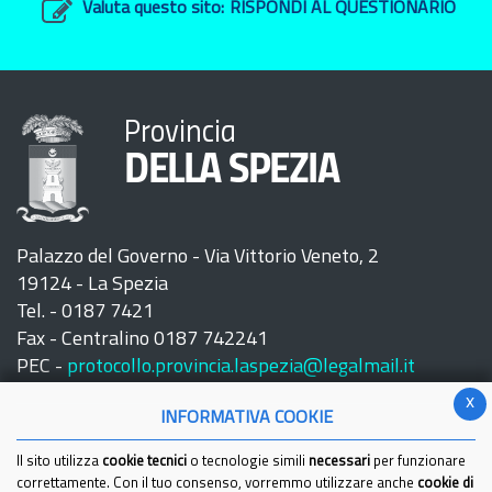
Valuta questo sito:
RISPONDI AL QUESTIONARIO
Provincia
DELLA SPEZIA
Palazzo del Governo - Via Vittorio Veneto, 2
19124 - La Spezia
Tel. - 0187 7421
Fax - Centralino 0187 742241
PEC -
protocollo.provincia.laspezia@legalmail.it
x
INFORMATIVA COOKIE
Il sito utilizza
cookie tecnici
o tecnologie simili
necessari
per funzionare
correttamente. Con il tuo consenso, vorremmo utilizzare anche
cookie di