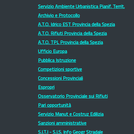
Servizio Ambiente Urbanistica Pianif. Territ.
Archivio e Protocollo
A.T.O. Idrico EST Provincia della Spezia
A.T.O. Rifiuti Provincia della Spezia
A.T.O. TPL Provincia della Spezia
Ufficio Europa
Pubblica Istruzione
Competizioni sportive
Concessioni Provinciali
Espropri
Osservatorio Provinciale sui Rifiuti
Pari opportunità
Servizio Manut e Costruz Edilizia
Sanzioni amministrative
S.I.T.I - S.I.S. Info Geogr Stradale