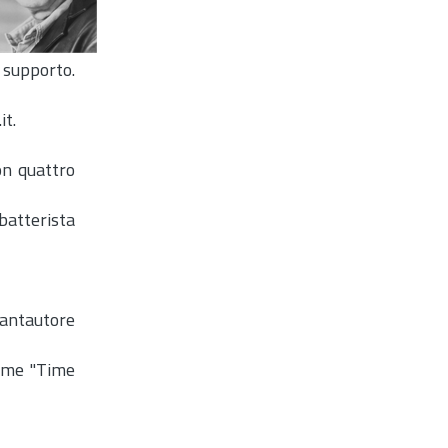
i supporto.
it.
on quattro
batterista
 cantautore
come "Time