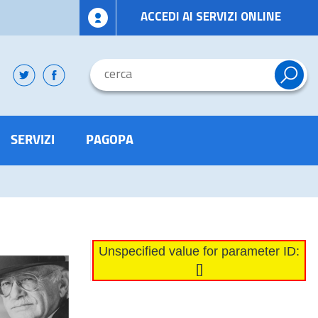
ACCEDI AI SERVIZI ONLINE
SERVIZI
PAGOPA
Unspecified value for parameter ID:
[]