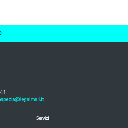
O
241
laspezia@legalmail.it
Servizi