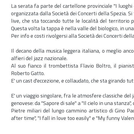
La serata fa parte del cartellone provinciale "I luoghi 
organizzata dalla Società dei Concerti della Spezia. Si 
live, che sta toccando tutte le località del territorio
Questa volta la tappa è nella valle del biologico, in un
Per info e costi rivolgersi alla Società dei Concerti de
Il decano della musica leggera italiana, o meglio anco
alfieri del jazz nazionale.
Al suo fianco il trombettista Flavio Boltro, il piani
Roberto Gatto.
E' un cast d'eccezione, e collaudato, che sta girando tutt
E' un viaggio singolare, fra le atmosfere classiche del j
genovese: da "Sapore di sale" a "Il cielo in una stanza", 
Pietre miliari del lungo cammino artistico di Gino Pao
after time", "I fall in love too easily" e "My funny Valen