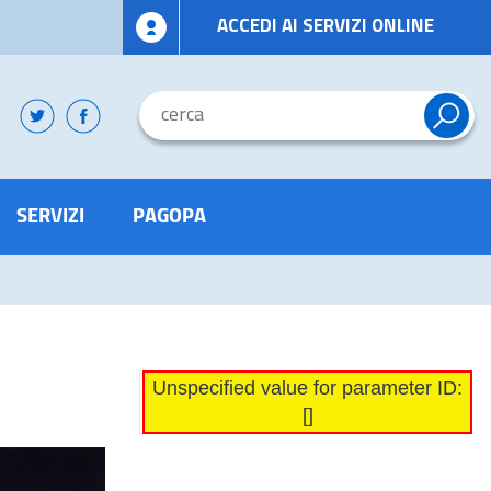
ACCEDI AI SERVIZI ONLINE
SERVIZI
PAGOPA
Unspecified value for parameter ID:
[]