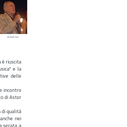
Arnoldo Foà
 è riuscita
usica" e la
tive delle
le incontro
to di Astor
 di qualità
, anche nei
ta serata a