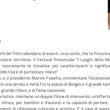
i
del fitto calendario di eventi, circa cento, che la Provincia
roprio territorio. Il Festival Provinciale "I Luoghi della M
sicuramente le iniziative più caratterizzanti e significa
ldo Foà è di particolare rilievo".
sti, e il presidente Marino Fiasella, commentano l'ecceziona
no una serata a metà fra la poesia di Borges e il grande tan
i grande rilievo, e di fama nazionale.
artistico, mantiene un doppio filone di intervento: un'offerta
ica, etnica, per bambini e d'autore) e la capacità di portare
menti di riflessione culturale e artistica. E' il caso di ques