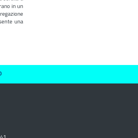
erano in un
ggregazione
nsente una
O
241