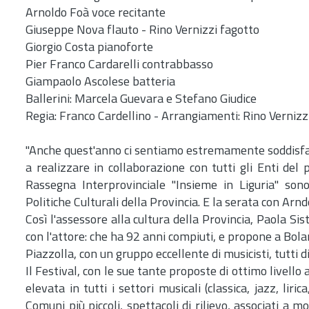
Arnoldo Foà voce recitante
Giuseppe Nova flauto - Rino Vernizzi fagotto
Giorgio Costa pianoforte
Pier Franco Cardarelli contrabbasso
Giampaolo Ascolese batteria
Ballerini: Marcela Guevara e Stefano Giudice
Regia: Franco Cardellino - Arrangiamenti: Rino Vernizz
"Anche quest'anno ci sentiamo estremamente soddisfatti 
a realizzare in collaborazione con tutti gli Enti del p
Rassegna Interprovinciale "Insieme in Liguria" sono 
Politiche Culturali della Provincia. E la serata con Arndo
Così l'assessore alla cultura della Provincia, Paola Si
con l'attore: che ha 92 anni compiuti, e propone a Bola
Piazzolla, con un gruppo eccellente di musicisti, tutti d
Il Festival, con le sue tante proposte di ottimo livello 
elevata in tutti i settori musicali (classica, jazz, lir
Comuni più piccoli, spettacoli di rilievo, associati a mo