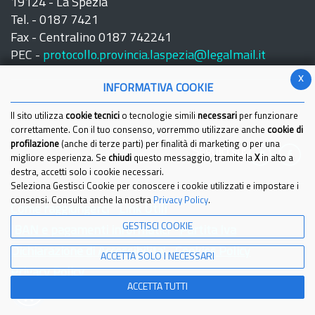
19124 - La Spezia
Tel. - 0187 7421
Fax - Centralino 0187 742241
PEC -
protocollo.provincia.laspezia@legalmail.it
x
INFORMATIVA COOKIE
Il sito utilizza
cookie tecnici
o tecnologie simili
necessari
per funzionare
correttamente. Con il tuo consenso, vorremmo utilizzare anche
cookie di
profilazione
(anche di terze parti) per finalità di marketing o per una
Seguici su:
migliore esperienza. Se
chiudi
questo messaggio, tramite la
X
in alto a
destra, accetti solo i cookie necessari.
Seleziona Gestisci Cookie per conoscere i cookie utilizzati e impostare i
consensi. Consulta anche la nostra
Privacy Policy
.
Come raggiungerci
Link Utili
GESTISCI COOKIE
IBAN e pagamenti informatici
Partita Iva
Dichiarazione di Accessibilita'
Cookies Policy
ACCETTA SOLO I NECESSARI
Privacy Policy
ACCETTA TUTTI
© 2021 Provincia della Spezia - Tutti i diritti riservati