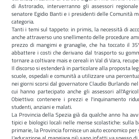
di Astroradio, interverranno gli assessori regionale
senatore Egidio Banti e i presidenti delle Comunità m
categoria.
Tanti i temi sul tappeto: in primis, la necessità di acco
anche attraverso uno snellimento delle procedure ammin
prezzo di mangimi e granaglie, che ha toccato il 35
abbattere i costi che derivano dal trasporto su gomma 
tornare a coltivare mais e cereali in Val di Vara, recup
Il discorso si estenderà in particolare alla proposta le
scuole, ospedali e comunità a utilizzare una percentua
nei giorni scorsi dal governatore Claudio Burlando nel 
cui hanno partecipato anche gli assessori all'Agrico
Obiettivo: contenere i prezzi e l'inquinamento ridu
studenti, anziani e malati.
La Provincia della Spezia già da qualche anno ha avvi
tipici e biologici locali nelle mense scolastiche: sul
primarie, la Provincia fornisce un aiuto economico per s
L'educazione al mangiare più sano infatti va spesso di 