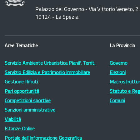
Palazzo del Governo - Via Vittorio Veneto, 2
19124 - La Spezia
Aree Tematiche
La Provincia
Servizio Ambiente Urbanistica Pianif. Territ.
Governo
Servizio Edilizia e Patrimonio immobiliare
Elezioni
Gestione Rifiuti
Macrostruttura
Pari opportunità
Statuto e Re
Competizioni sportive
Comuni
Sanzioni amministrative
Viabilità
Istanze Online
Portale dell'Informazione Geografica