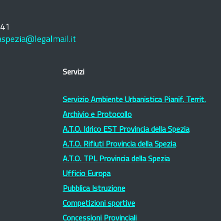
241
laspezia@legalmail.it
Servizi
Servizio Ambiente Urbanistica Pianif. Territ.
Archivio e Protocollo
A.T.O. Idrico EST Provincia della Spezia
A.T.O. Rifiuti Provincia della Spezia
A.T.O. TPL Provincia della Spezia
Ufficio Europa
Pubblica Istruzione
Competizioni sportive
Concessioni Provinciali