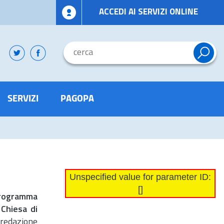
ACCEDI AI SERVIZI ONLINE
SERVIZI
PAGOPA
Unspecified value for parameter ID:
[]
programma
à Chiesa di
 redazione