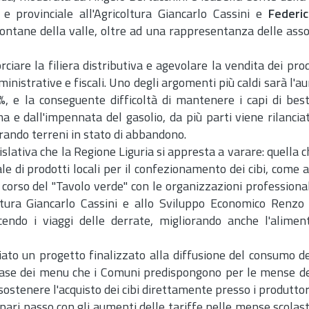
 e provinciale all'Agricoltura Giancarlo Cassini e
Federic
ontane della valle, oltre ad una rappresentanza delle assoc
rciare la filiera distributiva e agevolare la vendita dei prodo
istrative e fiscali. Uno degli argomenti più caldi sarà l'a
%, e la conseguente difficoltà di mantenere i capi di bes
e dall'impennata del gasolio, da più parti viene rilanciata
erando terreni in stato di abbandono.
gislativa che la Regione Liguria si appresta a varare: quella 
le di prodotti locali per il confezionamento dei cibi, come 
corso del "Tavolo verde" con le organizzazioni professional
ltura Giancarlo Cassini e allo Sviluppo Economico Renzo G
cendo i viaggi delle derrate, migliorando anche l'alimen
ato un progetto finalizzato alla diffusione del consumo de
la base dei menu che i Comuni predispongono per le mense de
ostenere l'acquisto dei cibi direttamente presso i produttori
pari passo con gli aumenti delle tariffe nelle mense scolas