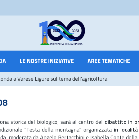
CIA
LE NOSTRE INIZIATIVE
AREE TEMATICHE
nda a Varese Ligure sul tema dell'agricoltura
08
zona storica del biologico, sarà al centro del
dibattito in 
tradizionale "Festa della montagna" organizzata
in localit
onda, moderata da Angelo Bertacchini e Isabella Conte della