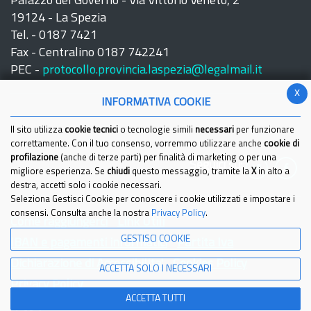
Palazzo del Governo - Via Vittorio Veneto, 2
19124 - La Spezia
Tel. - 0187 7421
Fax - Centralino 0187 742241
PEC -
protocollo.provincia.laspezia@legalmail.it
x
INFORMATIVA COOKIE
Il sito utilizza
cookie tecnici
o tecnologie simili
necessari
per funzionare
correttamente. Con il tuo consenso, vorremmo utilizzare anche
cookie di
profilazione
(anche di terze parti) per finalità di marketing o per una
Seguici su:
migliore esperienza. Se
chiudi
questo messaggio, tramite la
X
in alto a
destra, accetti solo i cookie necessari.
Seleziona Gestisci Cookie per conoscere i cookie utilizzati e impostare i
consensi. Consulta anche la nostra
Privacy Policy
.
Come raggiungerci
Link Utili
GESTISCI COOKIE
IBAN e pagamenti informatici
Partita Iva
Dichiarazione di Accessibilita'
Cookies Policy
ACCETTA SOLO I NECESSARI
Privacy Policy
ACCETTA TUTTI
© 2021 Provincia della Spezia - Tutti i diritti riservati