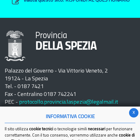
Valuta questo sito:
RISPONDI AL QUESTIONARIO
Provincia
DELLA SPEZIA
Palazzo del Governo - Via Vittorio Veneto, 2
19124 - La Spezia
Tel. - 0187 7421
Fax - Centralino 0187 742241
PEC -
protocollo.provincia.laspezia@legalmail.it
x
INFORMATIVA COOKIE
Il sito utilizza
cookie tecnici
o tecnologie simili
necessari
per funzionare
correttamente. Con il tuo consenso, vorremmo utilizzare anche
cookie di