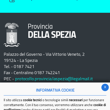
Provincia
DELLA SPEZIA
Palazzo del Governo - Via Vittorio Veneto, 2
19124 - La Spezia
Tel. - 0187 7421
Fax - Centralino 0187 742241
PEC -
protocollo.provincia.laspezia@legalmail.it
x
INFORMATIVA COOKIE
Il sito utilizza
cookie tecnici
o tecnologie simili
necessari
per funzionare
correttamente. Con il tuo consenso, vorremmo utilizzare anche
cookie di