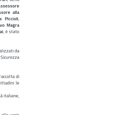
'Assessore
sore alla
Piccioli
,
ovo Magra
ai
, è stato
alizzati da
 Sicurezza
raccolta di
ittadini le
à italiane,