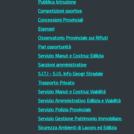
Pubblica Istruzione
Competizioni sportive
Concessioni Provinciali
Espropri
Osservatorio Provinciale sui Rifiuti
Pari opportunità
Servizio Manut e Costruz Edilizia
Sanzioni amministrative
S.I.T.I - S.I.S. Info Geogr Stradale
Trasporto Privato
Servizio Manut e Costruz Viabilità
Servizio Ammnistrativo Edilizia e Viabilità
Servizio Polizia Provinciale
Servizio Gestione Patrimonio Immobiliare,
Sicurezza Ambienti di Lavoro ed Edilizia