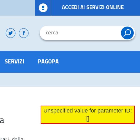
ACCEDI AI SERVIZI ONLINE
SERVIZI
PAGOPA
Unspecified value for parameter ID:
[]
za
rari
, della