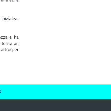
 alle varie
iniziative
rezza e ha
tituisca un
 altrui per
O