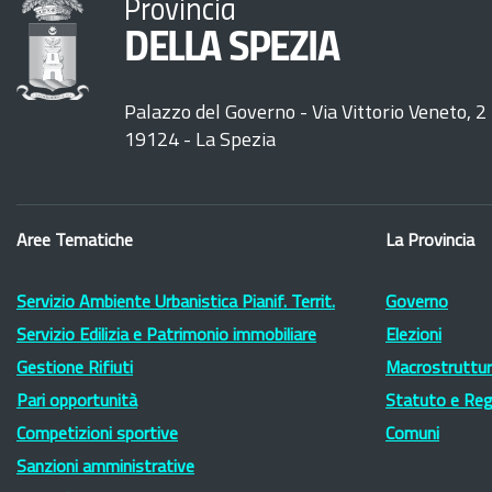
Provincia
DELLA SPEZIA
Palazzo del Governo - Via Vittorio Veneto, 2
19124 - La Spezia
Aree Tematiche
La Provincia
Servizio Ambiente Urbanistica Pianif. Territ.
Governo
Servizio Edilizia e Patrimonio immobiliare
Elezioni
Gestione Rifiuti
Macrostruttura
Pari opportunità
Statuto e Re
Competizioni sportive
Comuni
Sanzioni amministrative