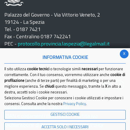
Palazzo del Governo - Via Vittorio Veneto, 2
19124 - La Spezia
Tel. - 0187 7421
Fax - Centralino 0187 742241
PEC -
protocollo.provincia.laspezia@legalmail.it
x
INFORMATIVA COOKIE
Il sito utilizza
cookie tecnici
o tecnologie simili
necessari
per funzionare
correttamente. Con il tuo consenso, vorremmo utilizzare anche
cookie di
profilazione
(anche di terze parti) per finalità di marketing o per una
Seguici su:
migliore esperienza. Se
chiudi
questo messaggio, tramite la
X
in alto a
destra, accetti solo i cookie necessari.
Seleziona Gestisci Cookie per conoscere i cookie utilizzati e impostare i
consensi. Consulta anche la nostra
Privacy Policy
.
Come raggiungerci
Link Utili
GESTISCI COOKIE
IBAN e pagamenti informatici
Partita Iva
Dichiarazione di Accessibilita'
Cookies Policy
ACCETTA SOLO I NECESSARI