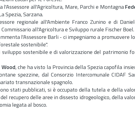
ia l'Assessore all'Agricoltura, Mare, Parchi e Montagna
Fede
La Spezia, Sarzana.
essore regionale all'Ambiente Franco Zunino e di Daniel
ommissario all'Agricoltura e Sviluppo rurale Fischer Boel.
 commenta l'Assessore Barli - ci impegniamo a promuovere lo 
orestale sostenibile".
sviluppo sostenibile e di valorizzazione del patrimonio for
n Wood
, che ha visto la Provincia della Spezia capofila ins
ontane spezzine, dal Consorzio Intercomunale CIDAF Sar
ariato transnazionale spagnolo.
 sono stati pubblicati, si è occupato della tutela e della val
 del recupero delle aree in dissesto idrogeologico, della val
nomia legata al bosco.