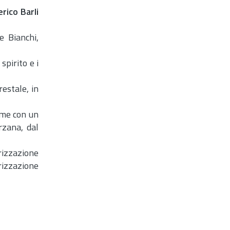
rico Barli
e Bianchi,
spirito e i
estale, in
ieme con un
zana, dal
orizzazione
orizzazione