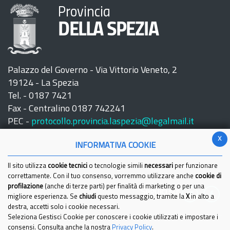
Provincia
DELLA SPEZIA
Palazzo del Governo - Via Vittorio Veneto, 2
19124 - La Spezia
Tel. - 0187 7421
Fax - Centralino 0187 742241
PEC -
protocollo.provincia.laspezia@legalmail.it
x
INFORMATIVA COOKIE
Il sito utilizza
cookie tecnici
o tecnologie simili
necessari
per funzionare
correttamente. Con il tuo consenso, vorremmo utilizzare anche
cookie di
profilazione
(anche di terze parti) per finalità di marketing o per una
Seguici su:
migliore esperienza. Se
chiudi
questo messaggio, tramite la
X
in alto a
destra, accetti solo i cookie necessari.
Seleziona Gestisci Cookie per conoscere i cookie utilizzati e impostare i
consensi. Consulta anche la nostra
Privacy Policy
.