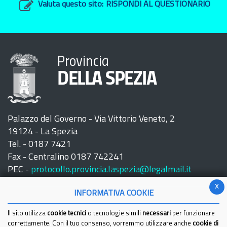
Valuta questo sito:
RISPONDI AL QUESTIONARIO
Provincia
DELLA SPEZIA
Palazzo del Governo - Via Vittorio Veneto, 2
19124 - La Spezia
Tel. - 0187 7421
Fax - Centralino 0187 742241
PEC -
protocollo.provincia.laspezia@legalmail.it
x
INFORMATIVA COOKIE
Il sito utilizza
cookie tecnici
o tecnologie simili
necessari
per funzionare
correttamente. Con il tuo consenso, vorremmo utilizzare anche
cookie di