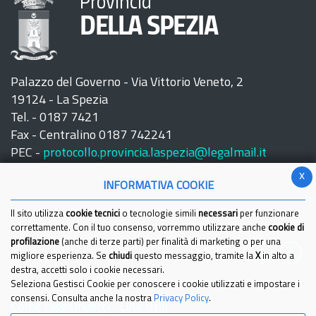
Provincia
DELLA SPEZIA
Palazzo del Governo - Via Vittorio Veneto, 2
19124 - La Spezia
Tel. - 0187 7421
Fax - Centralino 0187 742241
PEC -
protocollo.provincia.laspezia@legalmail.it
x
INFORMATIVA COOKIE
Il sito utilizza
cookie tecnici
o tecnologie simili
necessari
per funzionare
correttamente. Con il tuo consenso, vorremmo utilizzare anche
cookie di
profilazione
(anche di terze parti) per finalità di marketing o per una
Seguici su:
migliore esperienza. Se
chiudi
questo messaggio, tramite la
X
in alto a
destra, accetti solo i cookie necessari.
Seleziona Gestisci Cookie per conoscere i cookie utilizzati e impostare i
consensi. Consulta anche la nostra
Privacy Policy
.
Come raggiungerci
Link Utili