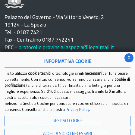
Palazzo del Governo - Via Vittorio Veneto, 2
19124 - La Spezia
Tel. - 0187 7421
Fax - Centralino 0187 742241
PEC -
protocollo.provincia.laspezia@legalmail.it
x
INFORMATIVA COOKIE
Il sito utilizza
cookie tecnici
o tecnologie simili
necessari
per funzionare
correttamente. Con il tuo consenso, vorremmo utilizzare anche
cookie di
profilazione
(anche di terze parti) per finalità di marketing o per una
Seguici su:
migliore esperienza. Se
chiudi
questo messaggio, tramite la
X
in alto a
destra, accetti solo i cookie necessari.
Seleziona Gestisci Cookie per conoscere i cookie utilizzati e impostare i
consensi. Consulta anche la nostra
Privacy Policy
.
Come raggiungerci
Link Utili
GESTISCI COOKIE
IBAN e pagamenti informatici
Partita Iva
Dichiarazione di Accessibilita'
Cookies Policy
ACCETTA SOLO I NECESSARI