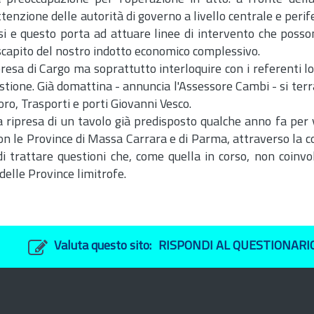
attenzione delle autorità di governo a livello centrale e perif
assi e questo porta ad attuare linee di intervento che posso
discapito del nostro indotto economico complessivo.
resa di Cargo ma soprattutto interloquire con i referenti lo
estione. Già domattina - annuncia l'Assessore Cambi - si ter
oro, Trasporti e porti Giovanni Vesco.
la ripresa di un tavolo già predisposto qualche anno fa per v
 con le Province di Massa Carrara e di Parma, attraverso la c
di trattare questioni che, come quella in corso, non coinvo
delle Province limitrofe.
Valuta questo sito:
RISPONDI AL QUESTIONARI