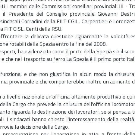
iti i membri delle Commissioni consiliari provinciali III - Tr
 il Presidente del Consiglio provinciale Giovanni Destri
 sindacali Corradini della FILT CGIL, Carpentieri e Lorenzet
la FIT CISL, Centi della RSU.
affrontare la delicata questione riguardante la volontà e
one rotabili della Spezia entro la fine del 2008.
porti, ha evidenziato come il porto della Spezia sia il seco
s e che nel trasporto su ferro La Spezia è il primo porto ita
 funziona, e che non giustifica in alcun modo la chiusura d
omia provinciale e che comporterebbe inoltre un aumento de
 a livello nazionale un'officina altamente produttiva e qui
della Cargo che prevede la chiusura dell'officina locomotori
anto riguarda la destinazione dei lavoratori, se si pensa a t
ali. I sindacati hanno chiesto l'interessamento della realtà 
errovie la decisione della Cargo.
 preoccupazione per l'operazione in atto: a fronte dell