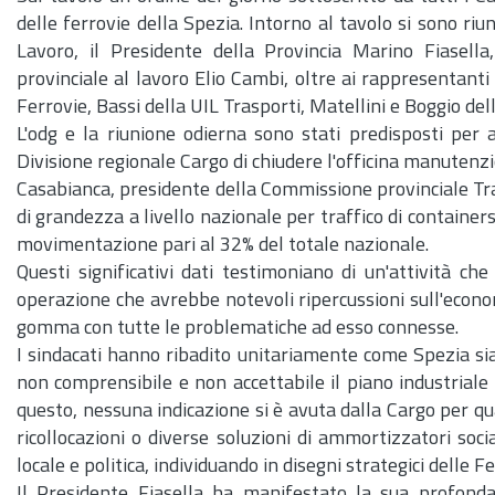
delle ferrovie della Spezia. Intorno al tavolo si sono riun
Lavoro, il Presidente della Provincia Marino Fiasella,
provinciale al lavoro Elio Cambi, oltre ai rappresentanti
Ferrovie, Bassi della UIL Trasporti, Matellini e Boggio del
L'odg e la riunione odierna sono stati predisposti per 
Divisione regionale Cargo di chiudere l'officina manutenzi
Casabianca, presidente della Commissione provinciale Tras
di grandezza a livello nazionale per traffico di container
movimentazione pari al 32% del totale nazionale.
Questi significativi dati testimoniano di un'attività che
operazione che avrebbe notevoli ripercussioni sull'econ
gomma con tutte le problematiche ad esso connesse.
I sindacati hanno ribadito unitariamente come Spezia sia
non comprensibile e non accettabile il piano industriale 
questo, nessuna indicazione si è avuta dalla Cargo per qu
ricollocazioni o diverse soluzioni di ammortizzatori soci
locale e politica, individuando in disegni strategici delle F
Il Presidente Fiasella ha manifestato la sua profonda