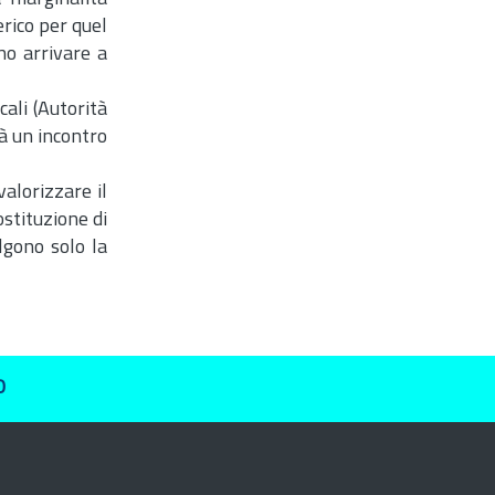
erico per quel
no arrivare a
cali (Autorità
rà un incontro
alorizzare il
ostituzione di
lgono solo la
O