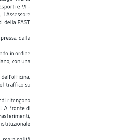
asporti e VI -
, l'Assessore
ti della FAST
spressa dalla
ndo in ordine
liano, con una
ell'officina,
l traffico su
ndi ritengono
. A fronte di
rasferimenti,
istituzionale
a marginalità