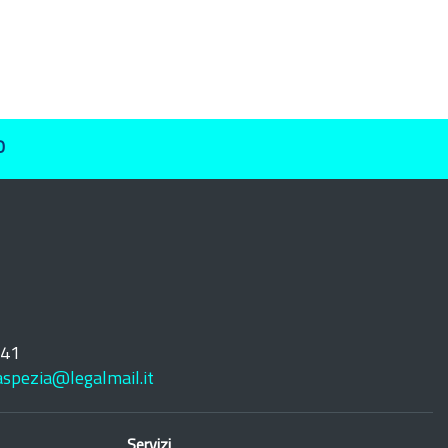
O
241
laspezia@legalmail.it
Servizi