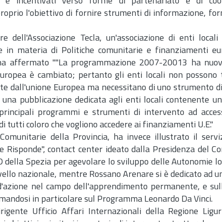
 e incentivati verso forme di partenariato e di coo
proprio l'obiettivo di fornire strumenti di informazione, f
re dell'Associazione Tecla, un'associazione di enti locali
 in materia di Politiche comunitarie e finanziamenti eu
 ha affermato ""La programmazione 2007-20013 ha nuovi 
 europea è cambiato; pertanto gli enti locali non possono 
rte dall'unione Europea ma necessitano di uno strumento d
una pubblicazione dedicata agli enti locali contenente un
principali programmi e strumenti di intervento ad acces
i tutti coloro che vogliono accedere ai finanziamenti U.E."
Comunitarie della Provincia, ha invece illustrato il serv
e Risponde", contact center ideato dalla Presidenza del Con
D della Spezia per agevolare lo sviluppo delle Autonomie loc
ivello nazionale, mentre Rossano Arenare si è dedicato ad u
azione nel campo dell'apprendimento permanente, e sull
andosi in particolare sul Programma Leonardo Da Vinci.
igente Ufficio Affari Internazionali della Regione Ligu