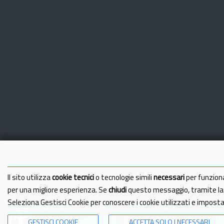
Il sito utilizza
cookie tecnici
o tecnologie simili
necessari
per funzion
per una migliore esperienza. Se
chiudi
questo messaggio, tramite l
Seleziona Gestisci Cookie per conoscere i cookie utilizzati e impost
Come raggiungerci
Link Utili
IBAN e pagamenti informa
Dichiarazione di Accessibilita'
Cookies Policy
Privacy Po
GESTISCI COOKIE
ACCETTA SOLO I NECESSARI