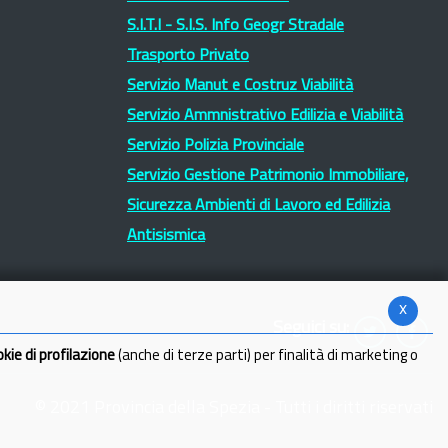
S.I.T.I - S.I.S. Info Geogr Stradale
Trasporto Privato
Servizio Manut e Costruz Viabilità
Servizio Ammnistrativo Edilizia e Viabilità
Servizio Polizia Provinciale
Servizio Gestione Patrimonio Immobiliare,
Sicurezza Ambienti di Lavoro ed Edilizia
Antisismica
x
Seguici su:
okie di profilazione
(anche di terze parti) per finalità di marketing o
© 2021 Provincia della Spezia - Tutti i diritti riservati