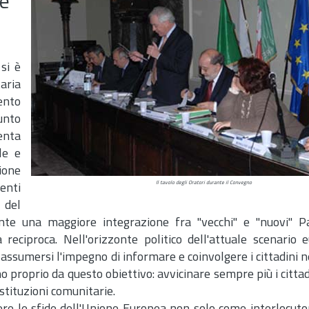
ne
si è
aria
ento
unto
enta
le e
ione
Il tavolo degli Oratori durante il Convegno
renti
 del
ente una maggiore integrazione fra "vecchi" e "nuovi" 
reciproca. Nell'orizzonte politico dell'attuale scenario 
sumersi l'impegno di informare e coinvolgere i cittadini ne
proprio da questo obiettivo: avvicinare sempre più i cittad
stituzioni comunitarie.