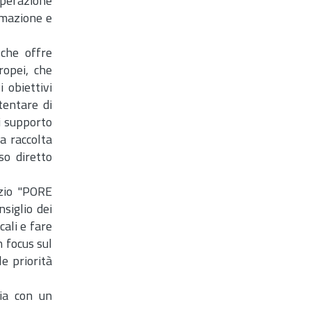
perazione
ormazione e
 che offre
ropei, che
obiettivi
tentare di
i supporto
a raccolta
so diretto
izio "PORE
siglio dei
ali e fare
n focus sul
e priorità
ria con un