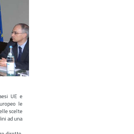
Paesi UE e
europeo le
lle scelte
ini ad una