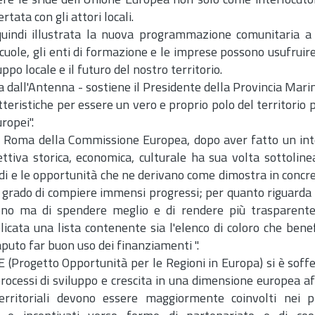
iere le sfide dell'Unione Europea non solo come interlocutor
ta con gli attori locali.
uindi illustrata la nuova programmazione comunitaria a 
uole, gli enti di formazione e le imprese possono usufruire
po locale e il futuro del nostro territorio.
ta dall'Antenna - sostiene il Presidente della Provincia Mari
atteristiche per essere un vero e proprio polo del territorio
ropei".
a a Roma della Commissione Europea, dopo aver fatto un in
ttiva storica, economica, culturale ha sua volta sottoline
di e le opportunità che ne derivano come dimostra in concret
 grado di compiere immensi progressi; per quanto riguarda p
meno ma di spendere meglio e di rendere più trasparent
icata una lista contenente sia l'elenco di coloro che benef
aputo far buon uso dei finanziamenti ".
 (Progetto Opportunità per le Regioni in Europa) si è soff
 processi di sviluppo e crescita in una dimensione europea 
erritoriali devono essere maggiormente coinvolti nei p