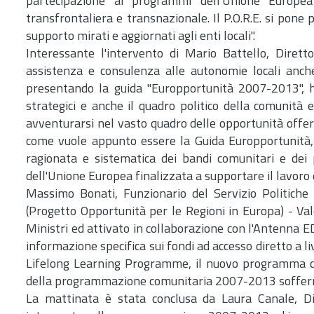
partecipazione ai programmi dell'Unione Europea
transfrontaliera e transnazionale. Il P.O.R.E. si pone 
supporto mirati e aggiornati agli enti locali".
Interessante l'intervento di Mario Battello, Diretto
assistenza e consulenza alle autonomie locali anche
presentando la guida "Europportunità 2007-2013",
strategici e anche il quadro politico della comunità
avventurarsi nel vasto quadro delle opportunità offe
come vuole appunto essere la Guida Europportunità, 
ragionata e sistematica dei bandi comunitari e dei 
dell'Unione Europea finalizzata a supportare il lavoro d
Massimo Bonati, Funzionario del Servizio Politiche 
(Progetto Opportunità per le Regioni in Europa) - Val
Ministri ed attivato in collaborazione con l'Antenna E
informazione specifica sui fondi ad accesso diretto a l
Lifelong Learning Programme, il nuovo programma d'
della programmazione comunitaria 2007-2013 sofferm
La mattinata è stata conclusa da Laura Canale, Dir