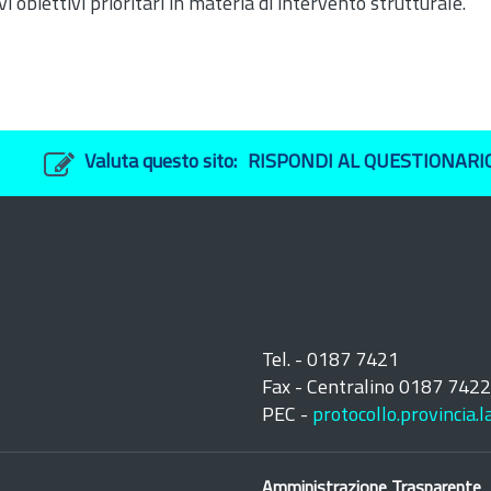
biettivi prioritari in materia di intervento strutturale.
Valuta questo sito:
RISPONDI AL QUESTIONARI
Tel. - 0187 7421
Fax - Centralino 0187 742
PEC -
protocollo.provincia.
Amministrazione Trasparente