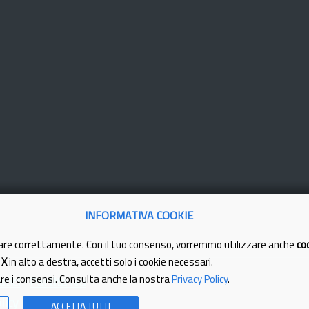
INFORMATIVA COOKIE
are correttamente. Con il tuo consenso, vorremmo utilizzare anche
co
a
X
in alto a destra, accetti solo i cookie necessari.
are i consensi. Consulta anche la nostra
Privacy Policy
.
tici
Partita Iva
licy
ACCETTA TUTTI