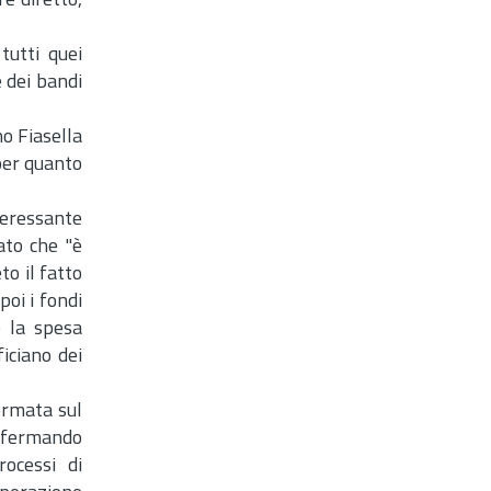
e diretto,
tutti quei
 dei bandi
no Fiasella
 per quanto
teressante
ato che "è
o il fatto
oi i fondi
e la spesa
iciano dei
ermata sul
affermando
rocessi di