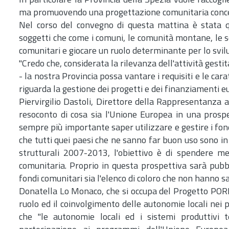
In particolare la Provincia della Spezia vuole raccogl
ma promuovendo una progettazione comunitaria concerta
Nel corso del convegno di questa mattina è stata q
soggetti che come i comuni, le comunità montane, le sc
comunitari e giocare un ruolo determinante per lo svilup
"Credo che, considerata la rilevanza dell'attività gesti
- la nostra Provincia possa vantare i requisiti e le car
riguarda la gestione dei progetti e dei finanziamenti eu
Piervirgilio Dastoli, Direttore della Rappresentanz
resoconto di cosa sia l'Unione Europea in una prospe
sempre più importante saper utilizzare e gestire i fon
che tutti quei paesi che ne sanno far buon uso sono in
strutturali 2007-2013, l'obiettivo è di spendere 
comunitaria. Proprio in questa prospettiva sarà pubbl
fondi comunitari sia l'elenco di coloro che non hanno s
Donatella Lo Monaco, che si occupa del Progetto PORE
ruolo ed il coinvolgimento delle autonomie locali nei
che "le autonomie locali ed i sistemi produttivi t