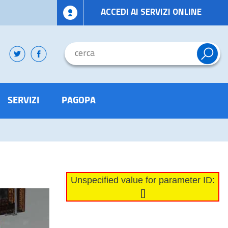
ACCEDI AI SERVIZI ONLINE
SERVIZI
PAGOPA
Unspecified value for parameter ID:
[]