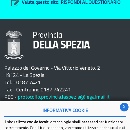
Valuta questo sito:
RISPONDI AL QUESTIONARIO
Provincia
DELLA SPEZIA
Palazzo del Governo - Via Vittorio Veneto, 2
19124 - La Spezia
Tel. - 0187 7421
Fax - Centralino 0187 742241
PEC -
protocollo.provincia.laspezia@legalmail.it
x
INFORMATIVA COOKIE
Il sito utilizza
cookie tecnici
o tecnologie simili
necessari
per funzionare
correttamente. Con il tuo consenso, vorremmo utilizzare anche
cookie di