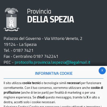
Provincia
DELLA SPEZIA
Palazzo del Governo - Via Vittorio Veneto, 2
19124 - La Spezia
Tel. - 0187 7421
Fax - Centralino 0187 742241
PEC -
protocollo.provincia.laspezia@legalmail.it
x
INFORMATIVA COOKIE
Il sito utilizza
cookie tecnici
o tecnologie simili
necessari
per funzionare
correttamente. Con il tuo consenso, vorremmo utilizzare anche
cookie di
profilazione
(anche di terze parti) per finalità di marketing o per una
Seguici su:
migliore esperienza. Se
chiudi
questo messaggio, tramite la
X
in alto a
destra, accetti solo i cookie necessari.