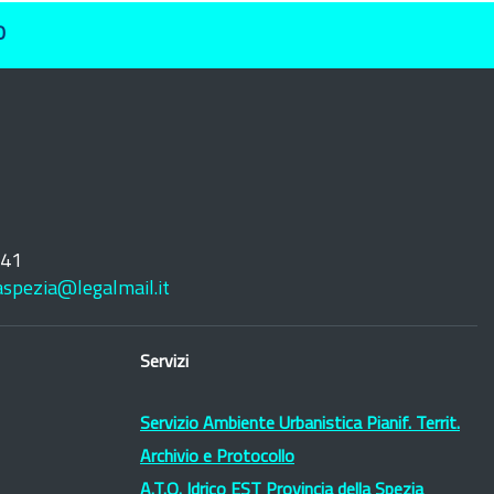
O
241
laspezia@legalmail.it
Servizi
Servizio Ambiente Urbanistica Pianif. Territ.
Archivio e Protocollo
A.T.O. Idrico EST Provincia della Spezia