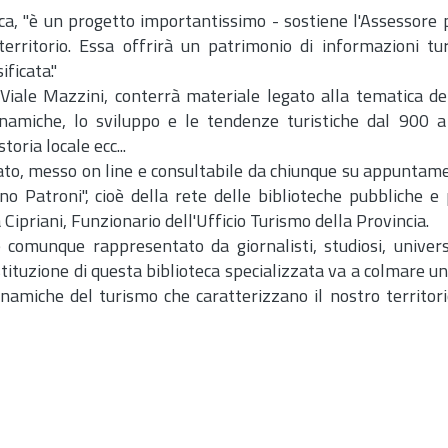
a, "è un progetto importantissimo - sostiene l'Assessore p
rritorio. Essa offrirà un patrimonio di informazioni tur
ficata."
 Viale Mazzini, conterrà materiale legato alla tematica de
dinamiche, lo sviluppo e le tendenze turistiche dal 900 a 
storia locale
ecc.
..
ogato, messo on line e consultabile da chiunque su appuntame
no Patroni", cioè della rete delle biblioteche pubbliche e 
 Cipriani, Funzionario dell'Ufficio Turismo della Provincia.
è comunque rappresentato da giornalisti, studiosi, univers
'istituzione di questa biblioteca specializzata va a colmare u
inamiche del turismo che caratterizzano il nostro territori