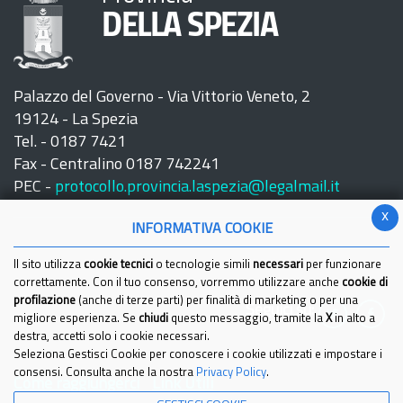
DELLA SPEZIA
Palazzo del Governo - Via Vittorio Veneto, 2
19124 - La Spezia
Tel. - 0187 7421
Fax - Centralino 0187 742241
PEC -
protocollo.provincia.laspezia@legalmail.it
x
INFORMATIVA COOKIE
Il sito utilizza
cookie tecnici
o tecnologie simili
necessari
per funzionare
correttamente. Con il tuo consenso, vorremmo utilizzare anche
cookie di
profilazione
(anche di terze parti) per finalità di marketing o per una
Seguici su:
migliore esperienza. Se
chiudi
questo messaggio, tramite la
X
in alto a
destra, accetti solo i cookie necessari.
Seleziona Gestisci Cookie per conoscere i cookie utilizzati e impostare i
consensi. Consulta anche la nostra
Privacy Policy
.
Come raggiungerci
Link Utili