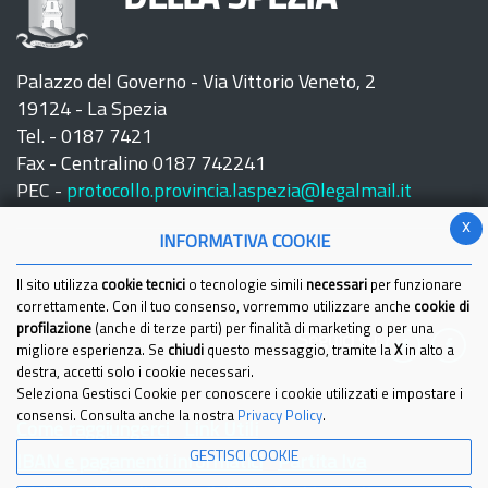
Palazzo del Governo - Via Vittorio Veneto, 2
19124 - La Spezia
Tel. - 0187 7421
Fax - Centralino 0187 742241
PEC -
protocollo.provincia.laspezia@legalmail.it
x
INFORMATIVA COOKIE
Il sito utilizza
cookie tecnici
o tecnologie simili
necessari
per funzionare
correttamente. Con il tuo consenso, vorremmo utilizzare anche
cookie di
profilazione
(anche di terze parti) per finalità di marketing o per una
Seguici su:
migliore esperienza. Se
chiudi
questo messaggio, tramite la
X
in alto a
destra, accetti solo i cookie necessari.
Seleziona Gestisci Cookie per conoscere i cookie utilizzati e impostare i
consensi. Consulta anche la nostra
Privacy Policy
.
Come raggiungerci
Link Utili
GESTISCI COOKIE
IBAN e pagamenti informatici
Partita Iva