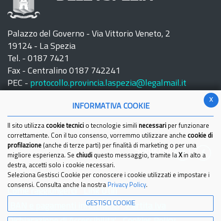
Palazzo del Governo - Via Vittorio Veneto, 2
19124 - La Spezia
Tel. - 0187 7421
Fax - Centralino 0187 742241
PEC -
protocollo.provincia.laspezia@legalmail.it
x
INFORMATIVA COOKIE
Il sito utilizza
cookie tecnici
o tecnologie simili
necessari
per funzionare
correttamente. Con il tuo consenso, vorremmo utilizzare anche
cookie di
profilazione
(anche di terze parti) per finalità di marketing o per una
Seguici su:
migliore esperienza. Se
chiudi
questo messaggio, tramite la
X
in alto a
destra, accetti solo i cookie necessari.
Seleziona Gestisci Cookie per conoscere i cookie utilizzati e impostare i
consensi. Consulta anche la nostra
Privacy Policy
.
Come raggiungerci
Link Utili
GESTISCI COOKIE
IBAN e pagamenti informatici
Partita Iva