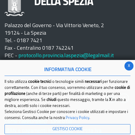
DELLA SPEZIA
Palazzo del Governo - Via Vittorio Veneto, 2
19124 - La Spezia
Tel. - 0187 7421
Fax - Centralino 0187 742241
PEC -
protocollo.provincia.laspezia@legalmail.it
x
INFORMATIVA COOKIE
Il sito utilizza
cookie tecnici
o tecnologie simili
necessari
per funzionare
correttamente. Con il tuo consenso, vorremmo utilizzare anche
cookie di
profilazione
(anche di terze parti) per finalità di marketing o per una
Seguici su:
migliore esperienza. Se
chiudi
questo messaggio, tramite la
X
in alto a
destra, accetti solo i cookie necessari.
Seleziona Gestisci Cookie per conoscere i cookie utilizzati e impostare i
consensi. Consulta anche la nostra
Privacy Policy
.
Come raggiungerci
Link Utili
GESTISCI COOKIE
IBAN e pagamenti informatici
Partita Iva