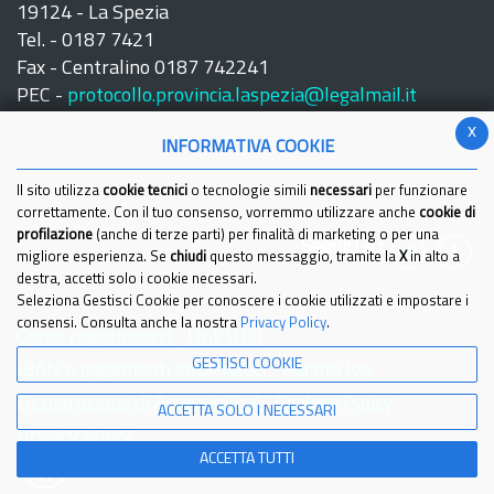
19124 - La Spezia
Tel. - 0187 7421
Fax - Centralino 0187 742241
PEC -
protocollo.provincia.laspezia@legalmail.it
x
INFORMATIVA COOKIE
Il sito utilizza
cookie tecnici
o tecnologie simili
necessari
per funzionare
correttamente. Con il tuo consenso, vorremmo utilizzare anche
cookie di
profilazione
(anche di terze parti) per finalità di marketing o per una
Seguici su:
migliore esperienza. Se
chiudi
questo messaggio, tramite la
X
in alto a
destra, accetti solo i cookie necessari.
Seleziona Gestisci Cookie per conoscere i cookie utilizzati e impostare i
consensi. Consulta anche la nostra
Privacy Policy
.
Come raggiungerci
Link Utili
GESTISCI COOKIE
IBAN e pagamenti informatici
Partita Iva
Dichiarazione di Accessibilita'
Cookies Policy
ACCETTA SOLO I NECESSARI
Privacy Policy
ACCETTA TUTTI
© 2021 Provincia della Spezia - Tutti i diritti riservati