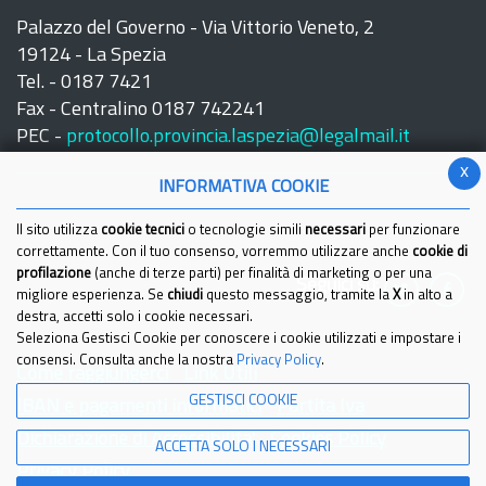
Palazzo del Governo - Via Vittorio Veneto, 2
19124 - La Spezia
Tel. - 0187 7421
Fax - Centralino 0187 742241
PEC -
protocollo.provincia.laspezia@legalmail.it
x
INFORMATIVA COOKIE
Il sito utilizza
cookie tecnici
o tecnologie simili
necessari
per funzionare
correttamente. Con il tuo consenso, vorremmo utilizzare anche
cookie di
profilazione
(anche di terze parti) per finalità di marketing o per una
Seguici su:
migliore esperienza. Se
chiudi
questo messaggio, tramite la
X
in alto a
destra, accetti solo i cookie necessari.
Seleziona Gestisci Cookie per conoscere i cookie utilizzati e impostare i
consensi. Consulta anche la nostra
Privacy Policy
.
Come raggiungerci
Link Utili
GESTISCI COOKIE
IBAN e pagamenti informatici
Partita Iva
Dichiarazione di Accessibilita'
Cookies Policy
ACCETTA SOLO I NECESSARI
Privacy Policy