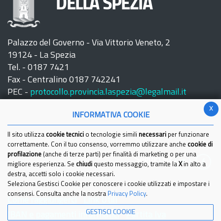
DELLA SPEZIA
Palazzo del Governo - Via Vittorio Veneto, 2
19124 - La Spezia
Tel. - 0187 7421
Fax - Centralino 0187 742241
PEC -
protocollo.provincia.laspezia@legalmail.it
x
INFORMATIVA COOKIE
Il sito utilizza
cookie tecnici
o tecnologie simili
necessari
per funzionare
correttamente. Con il tuo consenso, vorremmo utilizzare anche
cookie di
profilazione
(anche di terze parti) per finalità di marketing o per una
Seguici su:
migliore esperienza. Se
chiudi
questo messaggio, tramite la
X
in alto a
destra, accetti solo i cookie necessari.
Seleziona Gestisci Cookie per conoscere i cookie utilizzati e impostare i
consensi. Consulta anche la nostra
Privacy Policy
.
Come raggiungerci
Link Utili
GESTISCI COOKIE
IBAN e pagamenti informatici
Partita Iva