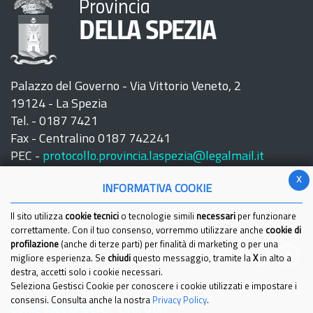
Provincia
DELLA SPEZIA
Palazzo del Governo - Via Vittorio Veneto, 2
19124 - La Spezia
Tel. - 0187 7421
Fax - Centralino 0187 742241
PEC -
protocollo.provincia.laspezia@legalmail.it
x
INFORMATIVA COOKIE
Il sito utilizza
cookie tecnici
o tecnologie simili
necessari
per funzionare
correttamente. Con il tuo consenso, vorremmo utilizzare anche
cookie di
profilazione
(anche di terze parti) per finalità di marketing o per una
Seguici su:
migliore esperienza. Se
chiudi
questo messaggio, tramite la
X
in alto a
destra, accetti solo i cookie necessari.
Seleziona Gestisci Cookie per conoscere i cookie utilizzati e impostare i
consensi. Consulta anche la nostra
Privacy Policy
.
Come raggiungerci
Link Utili