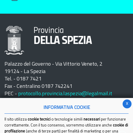
Provincia
DELLA SPEZIA
Palazzo del Governo - Via Vittorio Veneto, 2
19124 - La Spezia
Tel. - 0187 7421
Fax - Centralino 0187 742241
PEC -
protocollo.provincia.laspezia@legalmail.it
x
INFORMATIVA COOKIE
Il sito utilizza
cookie tecnici
o tecnologie simili
necessari
per funzionare
correttamente. Con il tuo consenso, vorremmo utilizzare anche
cookie di
profilazione
(anche di terze parti) per finalità di marketing o per una