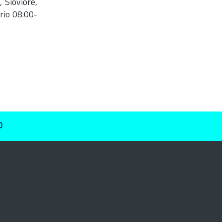
 Sioviore,
rio 08:00-
O