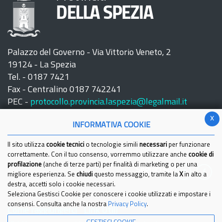
DELLA SPEZIA
Palazzo del Governo - Via Vittorio Veneto, 2
19124 - La Spezia
Tel. - 0187 7421
Fax - Centralino 0187 742241
PEC -
protocollo.provincia.laspezia@legalmail.it
x
INFORMATIVA COOKIE
Il sito utilizza
cookie tecnici
o tecnologie simili
necessari
per funzionare
correttamente. Con il tuo consenso, vorremmo utilizzare anche
cookie di
profilazione
(anche di terze parti) per finalità di marketing o per una
Seguici su:
migliore esperienza. Se
chiudi
questo messaggio, tramite la
X
in alto a
destra, accetti solo i cookie necessari.
Seleziona Gestisci Cookie per conoscere i cookie utilizzati e impostare i
consensi. Consulta anche la nostra
Privacy Policy
.
Come raggiungerci
Link Utili